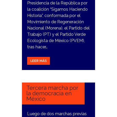
Presidencia de la República por
la coalición “Sigamos Haciendo
Historia”, conformada por el
Movimiento de Regeneración
Nacional (Morena), el Partido del
Trabajo (PT) y el Partido Verde
Ecologista de México (PVEM),
tras hacer…
LEER MÁS
13
FEBRERO,
2024
Tercera marcha por
la democracia en
México
Luego de dos marchas previas