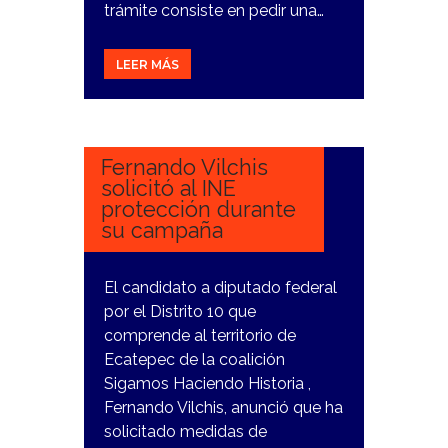
trámite consiste en pedir una…
LEER MÁS
13
MARZO,
2024
Fernando Vilchis
solicitó al INE
protección durante
su campaña
El candidato a diputado federal
por el Distrito 10 que
comprende al territorio de
Ecatepec de la coalición
Sigamos Haciendo Historia ,
Fernando Vilchis, anunció que ha
solicitado medidas de