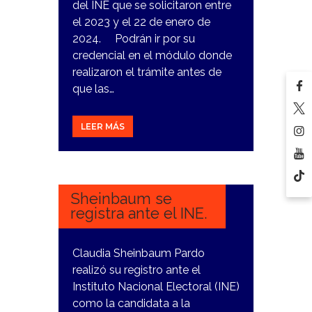
del INE que se solicitaron entre
el 2023 y el 22 de enero de
2024. Podrán ir por su
credencial en el módulo donde
realizaron el trámite antes de
que las…
LEER MÁS
19
FEBRERO,
2024
Sheinbaum se
registra ante el INE.
Claudia Sheinbaum Pardo
realizó su registro ante el
Instituto Nacional Electoral (INE)
como la candidata a la