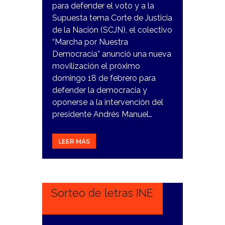
para defender el voto y a la
Supuesta tema Corte de Justicia
de la Nación (SCJN), el colectivo
“Marcha por Nuestra
Democracia” anunció una nueva
movilización el próximo
domingo 18 de febrero para
defender la democracia y
oponerse a la intervención del
presidente Andrés Manuel…
LEER MÁS
2
FEBRERO,
2024
Sorteo de letras INE