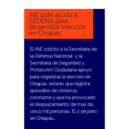
2024
INE pide ayuda a
SEDENA para
desarrollar elección
en Chiapas
El INE solicitó a la Secretaría de
la Defensa Nacional y la
Secretaría de Seguridad y
Protección Ciudadana apoyo
para organizar la elección en
Chiapas, estado que registra
episodios de violencia
constante y que ha provocado
el desplazamiento de más de
cinco mil personas. El 2 de junio
en Chiapas…