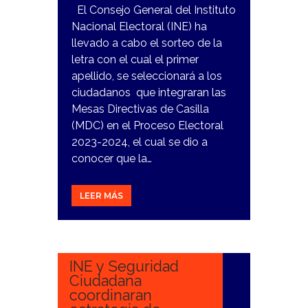
El Consejo General del Instituto
Nacional Electoral (INE) ha
llevado a cabo el sorteo de la
letra con el cual el primer
apellido, se seleccionará a los
ciudadanos que integraran las
Mesas Directivas de Casilla
(MDC) en el Proceso Electoral
2023-2024, el cual se dio a
conocer que la…
LEER MÁS
1
FEBRERO,
2024
INE y Seguridad
Ciudadana
coordinaran