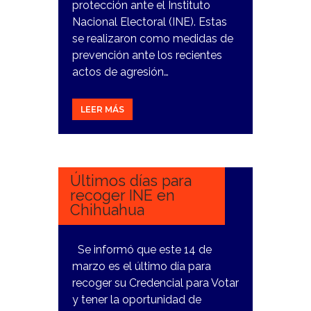
protección ante el Instituto
Nacional Electoral (INE). Estas
se realizaron como medidas de
prevención ante los recientes
actos de agresión…
LEER MÁS
12
MARZO,
2024
Últimos días para
recoger INE en
Chihuahua
Se informó que este 14 de
marzo es el último día para
recoger su Credencial para Votar
y tener la oportunidad de