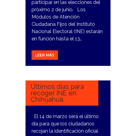
participar en las elecciones del
próximo 2 de junio. Los
Módulos de Atención
Ciudadana Fijos del Instituto
Nacional Electoral (INE) estarán
en función hasta el 13…
LEER MÁS
4
MARZO,
2024
Últimos días para
recoger INE en
Chihuahua
El 14 de marzo será el último
día para que los ciudadanos
recojan la identificación oficial