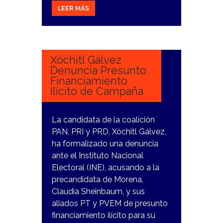
LEER MÁS
12
ENERO,
2024
Xóchitl Gálvez
Denuncia Presunto
Financiamiento
Ilícito de Campaña
La candidata de la coalición
PAN, PRI y PRD, Xóchitl Gálvez,
ha formalizado una denuncia
ante el Instituto Nacional
Electoral (INE), acusando a la
precandidata de Morena,
Claudia Sheinbaum, y sus
aliados PT y PVEM de presunto
financiamiento ilícito para su