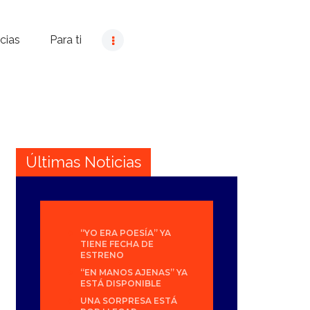
cias
Para ti
Últimas Noticias
“YO ERA POESÍA” YA
TIENE FECHA DE
ESTRENO
“EN MANOS AJENAS” YA
ESTÁ DISPONIBLE
UNA SORPRESA ESTÁ