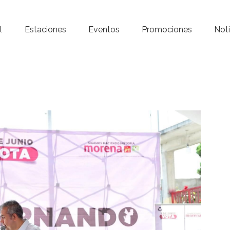
Inicio – Radio Crystal
l
Estaciones
Eventos
Promociones
Noti
Estaciones
Eventos
Promociones
Noticias
Para ti
Contacto