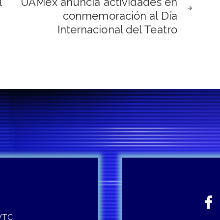
l
UAMéx anuncia actividades en
conmemoración al Día
Internacional del Teatro
 WTC