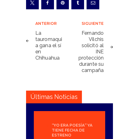
Navegación
ANTERIOR
SIGUIENTE
de
La
Fernando
tauromaqui
Vilchis
entradas
a gana el sí
solicitó al
en
INE
Chihuahua
protección
durante su
campaña
Últimas Noticias
“YO ERA POESÍA” YA
TIENE FECHA DE
ESTRENO