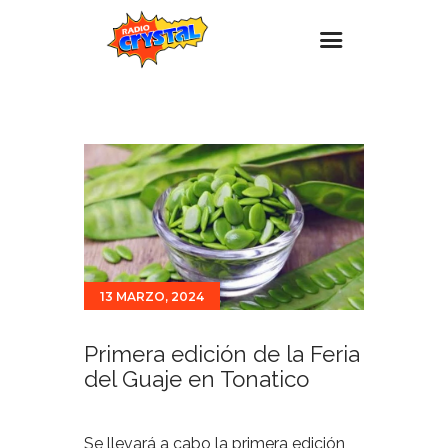
Inicio – Radio Crystal
Estaciones
Eventos
Promociones
Noticias
Para ti
13 MARZO, 2024
Contacto
Primera edición de la Feria
del Guaje en Tonatico
Se llevará a cabo la primera edición