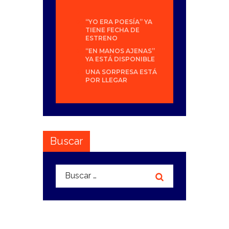
“YO ERA POESÍA” YA
TIENE FECHA DE
ESTRENO
“EN MANOS AJENAS”
YA ESTÁ DISPONIBLE
UNA SORPRESA ESTÁ
POR LLEGAR
Buscar
Buscar: