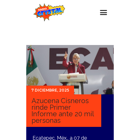
Inicio – Radio Crystal
Estaciones
Eventos
Promociones
Noticias
7 DICIEMBRE, 2025
Para ti
Azucena Cisneros
Contacto
rinde Primer
Informe ante 20 mil
personas
Ecatepec, Méx., a 07 de