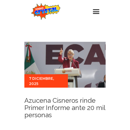
Inicio – Radio Crystal
Estaciones
Eventos
Promociones
Noticias
7 DICIEMBRE,
2025
Para ti
Contacto
Azucena Cisneros rinde
Primer Informe ante 20 mil
personas