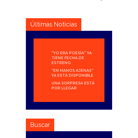
Últimas Noticias
“YO ERA POESÍA” YA
TIENE FECHA DE
ESTRENO
“EN MANOS AJENAS”
YA ESTÁ DISPONIBLE
UNA SORPRESA ESTÁ
POR LLEGAR
Buscar