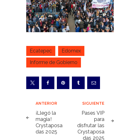
Ecatepec
Edomex
Informe de Gobierno
Navegación
ANTERIOR
SIGUIENTE
de
¡Llegó la
Pases VIP
magia!
para
entradas
Crystaposa
disfrutar las
das 2025
Crystaposa
das 2025