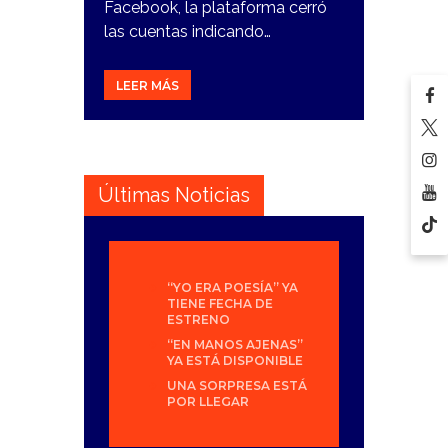
Facebook, la plataforma cerró
las cuentas indicando…
LEER MÁS
Últimas Noticias
“YO ERA POESÍA” YA
TIENE FECHA DE
ESTRENO
“EN MANOS AJENAS”
YA ESTÁ DISPONIBLE
UNA SORPRESA ESTÁ
POR LLEGAR