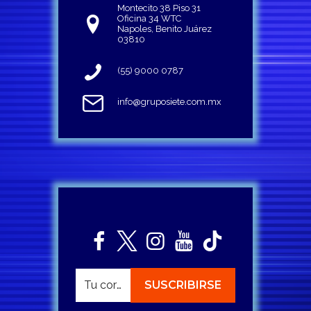
Montecito 38 Piso 31
Oficina 34 WTC
Napoles, Benito Juárez
03810
(55) 9000 0787
info@gruposiete.com.mx