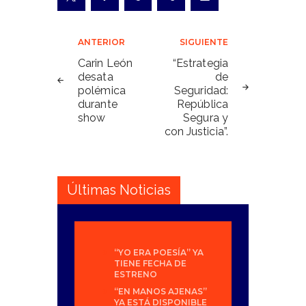
Navegación
ANTERIOR
SIGUIENTE
de
Carin León
“Estrategia
desata
de
entradas
polémica
Seguridad:
durante
República
show
Segura y
con Justicia”.
Últimas Noticias
“YO ERA POESÍA” YA
TIENE FECHA DE
ESTRENO
“EN MANOS AJENAS”
YA ESTÁ DISPONIBLE