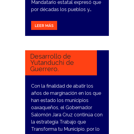
Mandatario estatal expresó que
por décadas los pueblos y…
LEER MÁS
16
FEBRERO,
2024
Desarrollo de
Yutanduchi de
Guerrero.
Con la finalidad de abatir los
años de marginación en los que
han estado los municipios
oaxaqueños, el Gobernador
Salomón Jara Cruz continúa con
la estrategia Trabajo que
Transforma tu Municipio, por lo