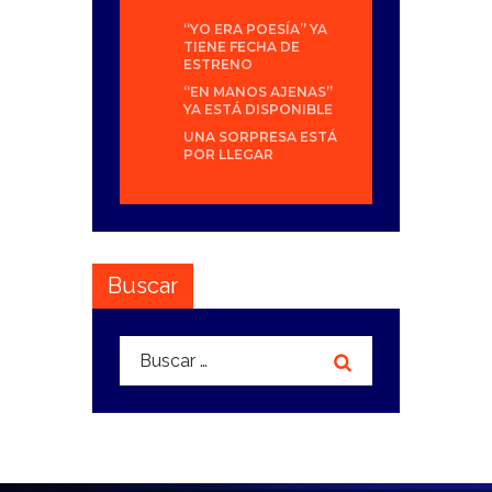
“YO ERA POESÍA” YA
TIENE FECHA DE
ESTRENO
“EN MANOS AJENAS”
YA ESTÁ DISPONIBLE
UNA SORPRESA ESTÁ
POR LLEGAR
Buscar
Buscar: