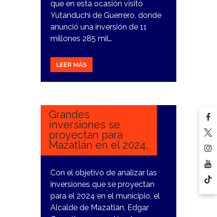
que en esta ocasión visitó
Yutanduchi de Guerrero, donde
anunció una inversión de 11
millones 285 mil…
LEER MÁS
10
ENERO,
2024
Grandes
inversiones se
proyectan para
Mazatlán en el 2024.
Con el objetivo de analizar las
inversiones que se proyectan
para el 2024 en el municipio, el
Alcalde de Mazatlán, Edgar