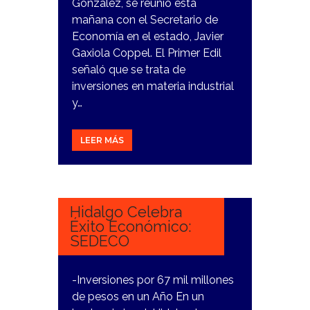
González, se reunió esta
mañana con el Secretario de
Economía en el estado, Javier
Gaxiola Coppel. El Primer Edil
señaló que se trata de
inversiones en materia industrial
y…
LEER MÁS
28
DICIEMBRE,
2023
Hidalgo Celebra
Éxito Económico:
SEDECO
-Inversiones por 67 mil millones
de pesos en un Año En un