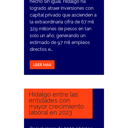
hecho sin igual, Hidalgo ha
logrado atraer inversiones con
capital privado que ascienden a
la extraordinaria cifra de 67 mil
329 millones de pesos en tan
solo un año, generando un
estimado de 97 mil empleos
directos e…
LEER MÁS
11
DICIEMBRE,
2023
Hidalgo entre las
entidades con
mayor crecimiento
laboral en 2023