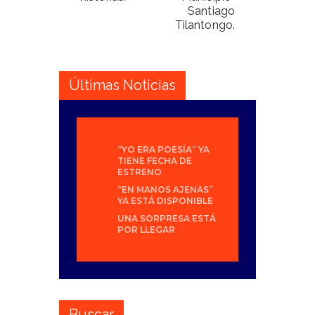
Santiago
Tilantongo.
Últimas Noticias
“YO ERA POESÍA” YA
TIENE FECHA DE
ESTRENO
“EN MANOS AJENAS”
YA ESTÁ DISPONIBLE
UNA SORPRESA ESTÁ
POR LLEGAR
Buscar