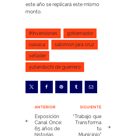
este año se replicará este mismo
monto.
#Inversiones
gobernador
oaxaca
salomon jara cruz
sefader
yutanduchi de guerrero
Navegación
ANTERIOR
SIGUIENTE
de
Exposición
“Trabajo que
Canal Once:
Transforma
entradas
65 años de
tu
historias.
Municipio”