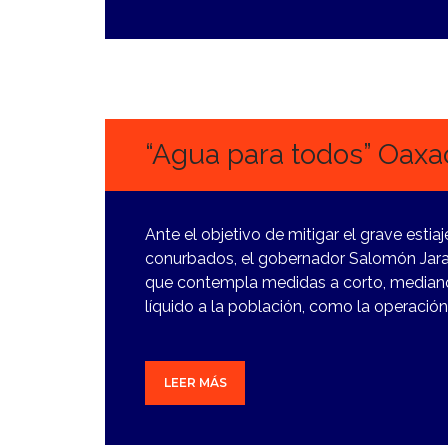
2
FEBRERO,
2024
“Agua para todos” Oaxa
Ante el objetivo de mitigar el grave estia
conurbados, el gobernador Salomón Jara
que contempla medidas a corto, mediano 
líquido a la población, como la operació
LEER MÁS