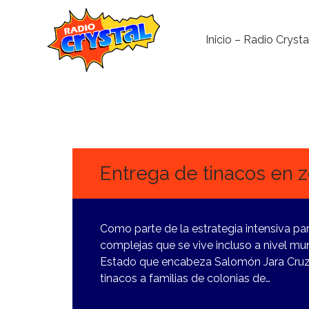
Inicio – Radio Crysta
29
FEBRERO,
2024
Entrega de tinacos en z
Como parte de la estrategia intensiva pa
complejas que se vive incluso a nivel mun
Estado que encabeza Salomón Jara Cruz r
tinacos a familias de colonias de…