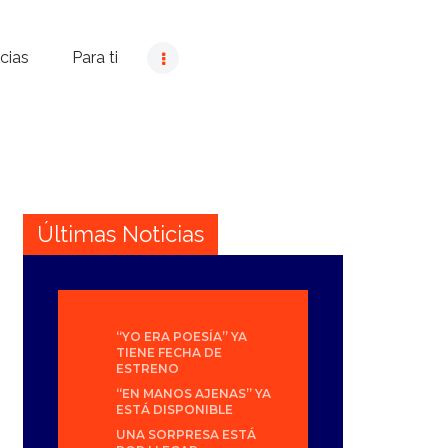
cias
Para ti
Últimas Noticias
“YO ERA POESÍA” YA
TIENE FECHA DE
ESTRENO
“EN MANOS AJENAS” YA
ESTÁ DISPONIBLE
UNA SORPRESA ESTÁ