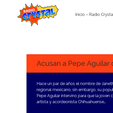
Inicio – Radio Crysta
3
JUNIO,
2024
Acusan a Pepe Aguilar d
Hace un par de años el nombre de Janeth
regional mexicano, sin embargo, su popu
Pepe Aguilar intervino para que la joven
artista y acordeonista Chihuahuense…