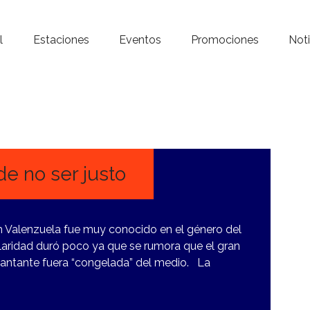
Inicio – Radio Crystal
l
Estaciones
Eventos
Promociones
Noti
Estaciones
Eventos
Promociones
Noticias
e no ser justo
Para ti
 Valenzuela fue muy conocido en el género del
Contacto
laridad duró poco ya que se rumora que el gran
 cantante fuera “congelada” del medio. La