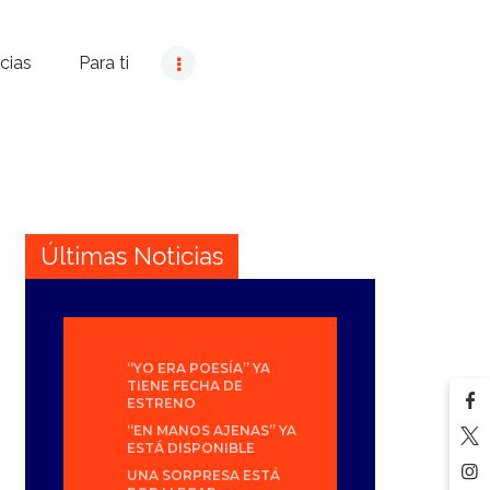
cias
Para ti
Últimas Noticias
“YO ERA POESÍA” YA
TIENE FECHA DE
ESTRENO
“EN MANOS AJENAS” YA
ESTÁ DISPONIBLE
UNA SORPRESA ESTÁ