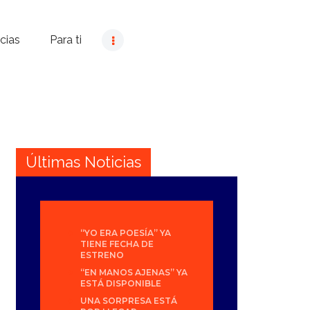
cias
Para ti
Últimas Noticias
“YO ERA POESÍA” YA
TIENE FECHA DE
ESTRENO
“EN MANOS AJENAS” YA
ESTÁ DISPONIBLE
UNA SORPRESA ESTÁ