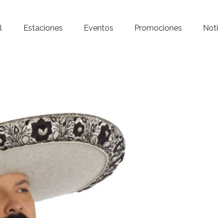
Inicio – Radio Crystal
l
Estaciones
Eventos
Promociones
Noti
Estaciones
Eventos
Promociones
Noticias
Para ti
Contacto