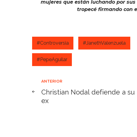
mujeres que están luchando por sus 
tropecé firmando con e
#Controversia
#JanethValenzuela
#PepeAguilar
Navegación
ANTERIOR
Christian Nodal defiende a su
de
ex
entradas