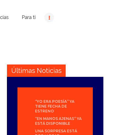
cias
Para ti
Últimas Noticias
“YO ERA POESÍA” YA
TIENE FECHA DE
ESTRENO
“EN MANOS AJENAS” YA
ESTÁ DISPONIBLE
UNA SORPRESA ESTÁ