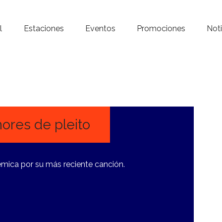
Inicio – Radio Crystal
l
Estaciones
Eventos
Promociones
Noti
Estaciones
Eventos
Promociones
Noticias
ores de pleito
Para ti
lémica por su más reciente canción.
Contacto