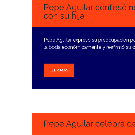
Pepe Aguilar confesó n
con su hija
Pepe Aguilar expresó su preocupación po
la boda económicamente y reafirmó su c
LEER MÁS
8
AGOSTO,
2024
Pepe Aguilar celebra d