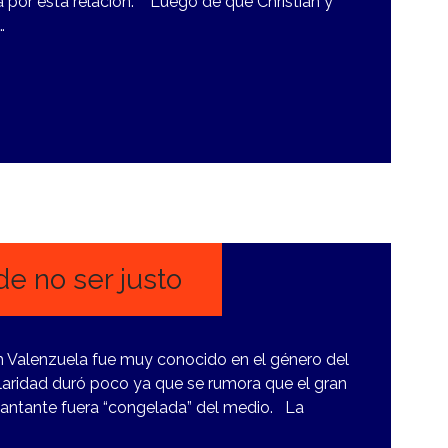
 por esta relación. Luego de que Christian y
…
e no ser justo
 Valenzuela fue muy conocido en el género del
laridad duró poco ya que se rumora que el gran
 cantante fuera “congelada” del medio. La