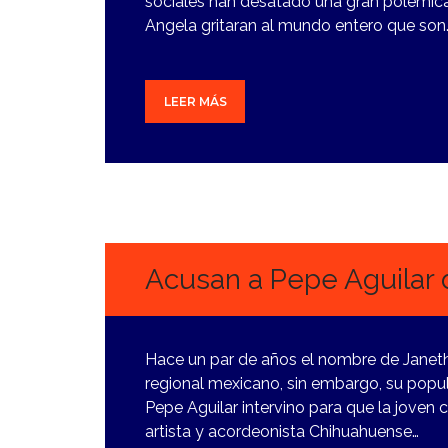
sociales han desatado una gran polémica
Angela gritaran al mundo entero que son
LEER MÁS
3
JUNIO,
2024
Acusan a Pepe Aguilar d
Hace un par de años el nombre de Janeth
regional mexicano, sin embargo, su popu
Pepe Aguilar intervino para que la joven
artista y acordeonista Chihuahuense…