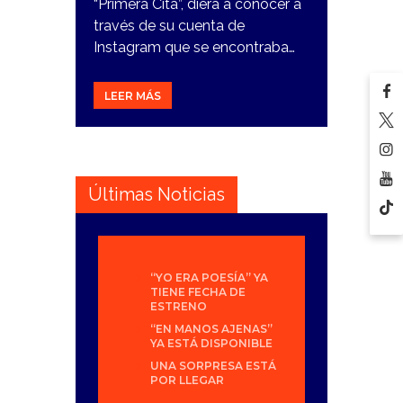
“Primera Cita”, diera a conocer a
través de su cuenta de
Instagram que se encontraba…
LEER MÁS
Últimas Noticias
“YO ERA POESÍA” YA
TIENE FECHA DE
ESTRENO
“EN MANOS AJENAS”
YA ESTÁ DISPONIBLE
UNA SORPRESA ESTÁ
POR LLEGAR