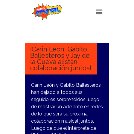
5
JULIO,
Inicio – Radio Crystal
2024
Estaciones
¡Carin León, Gabito
Ballesteros y Jay de
Eventos
la Cueva alistan
colaboración juntos!
Promociones
Noticias
Carin León y Gabito Ballesteros
Para ti
han dejado a todos sus
Contacto
seguidores sorprendidos luego
de mostrar un adelanto en redes
de lo que será su próxima
colaboración musical juntos.
Luego de que el intérprete de