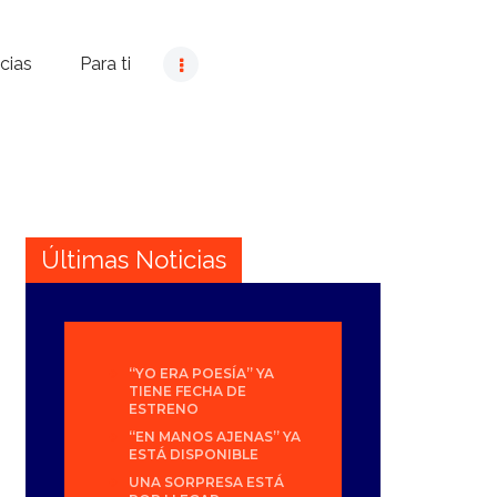
cias
Para ti
Últimas Noticias
“YO ERA POESÍA” YA
TIENE FECHA DE
ESTRENO
“EN MANOS AJENAS” YA
ESTÁ DISPONIBLE
UNA SORPRESA ESTÁ