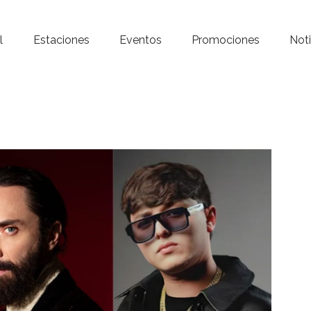
Inicio – Radio Crystal
l
Estaciones
Eventos
Promociones
Noti
Estaciones
Eventos
Promociones
Noticias
Para ti
Contacto