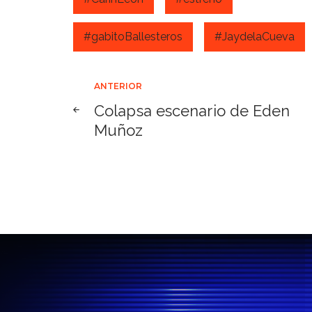
#gabitoBallesteros
#JaydelaCueva
Navegación
ANTERIOR
Colapsa escenario de Eden
de
Muñoz
entradas