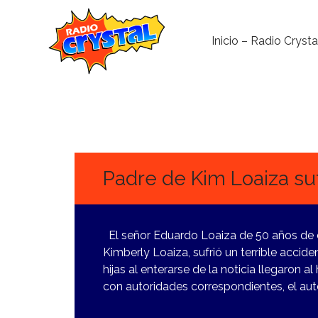
Inicio – Radio Crysta
21
MAYO,
2024
Padre de Kim Loaiza suf
El señor Eduardo Loaiza de 50 años de e
Kimberly Loaiza, sufrió un terrible accid
hijas al enterarse de la noticia llegaron
con autoridades correspondientes, el aut