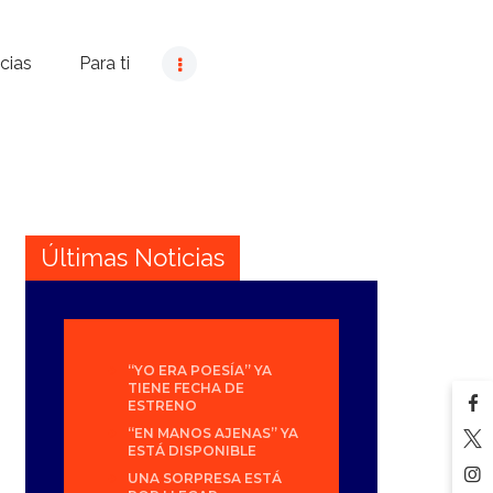
cias
Para ti
Últimas Noticias
“YO ERA POESÍA” YA
TIENE FECHA DE
ESTRENO
“EN MANOS AJENAS” YA
ESTÁ DISPONIBLE
UNA SORPRESA ESTÁ