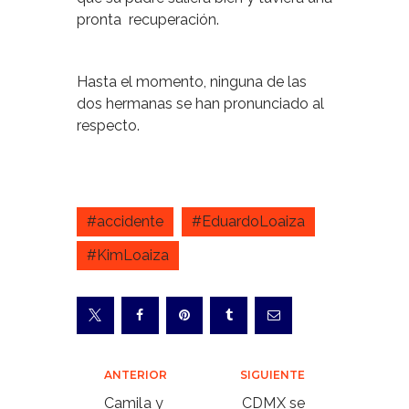
pronta recuperación.
Hasta el momento, ninguna de las
dos hermanas se han pronunciado al
respecto.
#accidente
#EduardoLoaiza
#KimLoaiza
Navegación
ANTERIOR
SIGUIENTE
de
Camila y
CDMX se