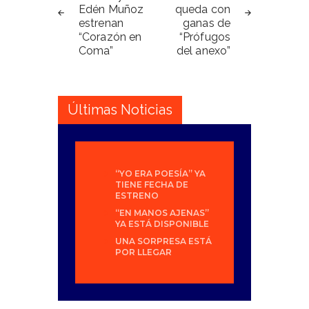
Edén Muñoz
queda con
entradas
estrenan
ganas de
“Corazón en
“Prófugos
Coma”
del anexo”
Últimas Noticias
“YO ERA POESÍA” YA
TIENE FECHA DE
ESTRENO
“EN MANOS AJENAS”
YA ESTÁ DISPONIBLE
UNA SORPRESA ESTÁ
POR LLEGAR