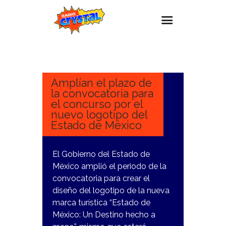
15
MARZO,
Inicio – Radio Crystal
2024
Estaciones
Amplían el plazo de
la convocatoria para
Eventos
el concurso por el
nuevo logotipo del
Promociones
Estado de México
Noticias
Para ti
El Gobierno del Estado de
México amplió el periodo de la
Contacto
convocatoria para crear el
diseño del logotipo de la nueva
marca turística “Estado de
México: Un Destino hecho a