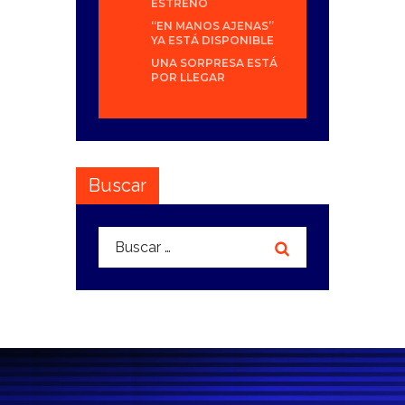
ESTRENO
“EN MANOS AJENAS”
YA ESTÁ DISPONIBLE
UNA SORPRESA ESTÁ
POR LLEGAR
Buscar
Buscar: