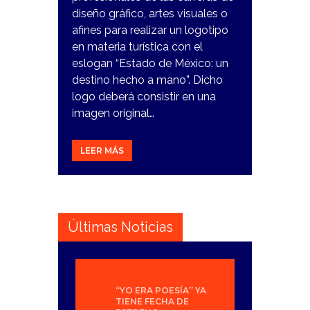
diseño gráfico, artes visuales o
afines para realizar un logotipo
en materia turística con el
eslogan “Estado de México: un
destino hecho a mano”. Dicho
logo deberá consistir en una
imagen original…
LEER MÁS
Últimas Noticias
“YO ERA POESÍA” YA
TIENE FECHA DE