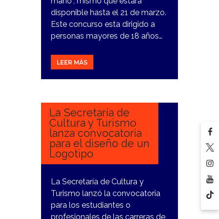
mano”, mismo que estará
disponible hasta el 21 de marzo.
Este concurso esta dirigido a
personas mayores de 18 años…
LEER MÁS
22
FEBRERO,
2024
La Secretaría de
Cultura y Turismo
lanza convocatoria
para el diseño de un
Logotipo
La Secretaría de Cultura y
Turismo lanzó la convocatoria
para los estudiantes o
profesionales de las carreras de