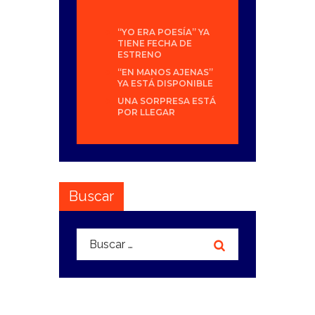
“YO ERA POESÍA” YA
TIENE FECHA DE
ESTRENO
“EN MANOS AJENAS”
YA ESTÁ DISPONIBLE
UNA SORPRESA ESTÁ
POR LLEGAR
Buscar
Buscar: