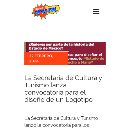
Inicio – Radio Crystal
Estaciones
Eventos
22 FEBRERO,
2024
Promociones
Noticias
La Secretaría de Cultura y
Turismo lanza
Para ti
convocatoria para el
Contacto
diseño de un Logotipo
La Secretaría de Cultura y Turismo
lanzó la convocatoria para los