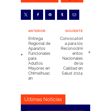
Navegación
ANTERIOR
SIGUIENTE
de
Entrega
Convocatori
Regional de
a para los
entradas
Aparatos
Reconocimi
Funcionales
entos
para
Nacionales
Adultos
de la
Mayores en
Calidad en
Chimalhuac
Salud 2024
án
Últimas Noticias