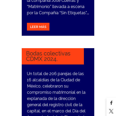
la compañía José Cuevas y
“Matrimonio” llevada a escena
por la Compañía “Sin Etiquetas”.…
LEER MÁS
15
FEBRERO,
2024
Bodas colectivas
CDMX 2024.
Un total de 206 parejas de las
16 alcaldías de la Ciudad de
México, celebraron su
compromiso matrimonial en la
explanada de la dirección
general del registro civil de la
capital, en el marco del Día del