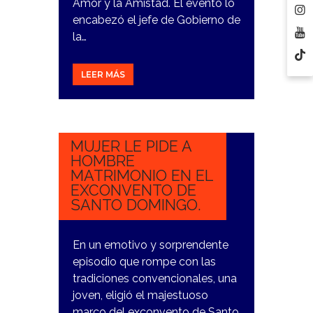
Amor y la Amistad. El evento lo
encabezó el jefe de Gobierno de
la…
LEER MÁS
20
OCTUBRE,
2023
MUJER LE PIDE A
HOMBRE
MATRIMONIO EN EL
EXCONVENTO DE
SANTO DOMINGO.
En un emotivo y sorprendente
episodio que rompe con las
tradiciones convencionales, una
joven, eligió el majestuoso
marco del exconvento de Santo