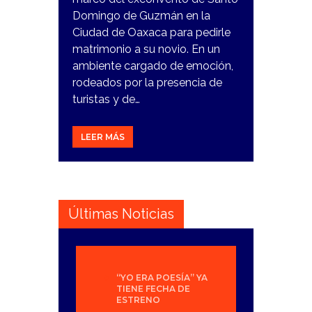
Domingo de Guzmán en la
Ciudad de Oaxaca para pedirle
matrimonio a su novio. En un
ambiente cargado de emoción,
rodeados por la presencia de
turistas y de…
LEER MÁS
Últimas Noticias
“YO ERA POESÍA” YA
TIENE FECHA DE
ESTRENO