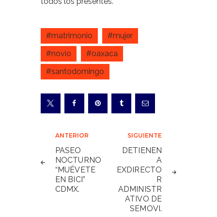
todos los presentes.
#matrimonio
#mujer
#novio
#oaxaca
#santodomingo
Navegación
ANTERIOR
SIGUIENTE
de
PASEO
DETIENEN
NOCTURNO
A
entradas
“MUÉVETE
EXDIRECTO
EN BICI”
R
CDMX.
ADMINISTR
ATIVO DE
SEMOVI.