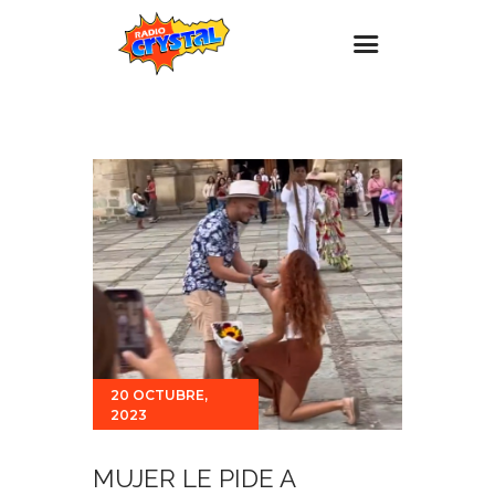
Inicio – Radio Crystal
Estaciones
Eventos
Promociones
Noticias
Para ti
Contacto
20 OCTUBRE,
2023
MUJER LE PIDE A