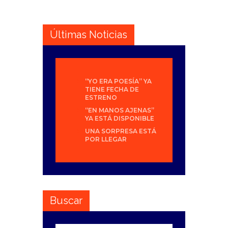
Últimas Noticias
“YO ERA POESÍA” YA
TIENE FECHA DE
ESTRENO
“EN MANOS AJENAS”
YA ESTÁ DISPONIBLE
UNA SORPRESA ESTÁ
POR LLEGAR
Buscar