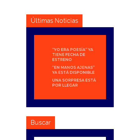
Últimas Noticias
“YO ERA POESÍA” YA
TIENE FECHA DE
ESTRENO
“EN MANOS AJENAS”
YA ESTÁ DISPONIBLE
UNA SORPRESA ESTÁ
POR LLEGAR
Buscar