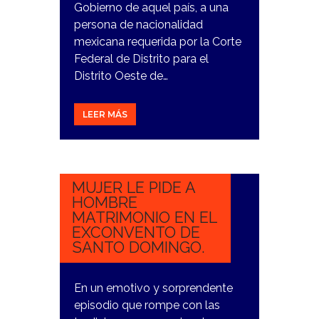
Gobierno de aquel país, a una
persona de nacionalidad
mexicana requerida por la Corte
Federal de Distrito para el
Distrito Oeste de…
LEER MÁS
20
OCTUBRE,
2023
MUJER LE PIDE A
HOMBRE
MATRIMONIO EN EL
EXCONVENTO DE
SANTO DOMINGO.
En un emotivo y sorprendente
episodio que rompe con las