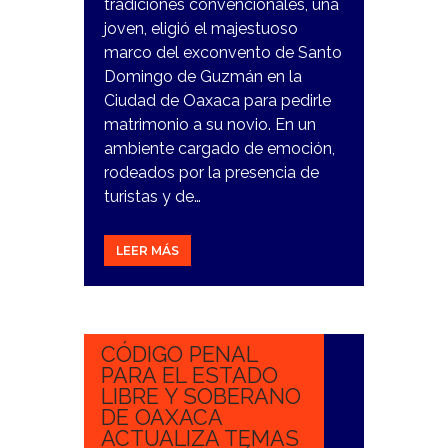
tradiciones convencionales, una
joven, eligió el majestuoso
marco del exconvento de Santo
Domingo de Guzmán en la
Ciudad de Oaxaca para pedirle
matrimonio a su novio. En un
ambiente cargado de emoción,
rodeados por la presencia de
turistas y de…
LEER MÁS
18
OCTUBRE,
2023
CÓDIGO PENAL
PARA EL ESTADO
LIBRE Y SOBERANO
DE OAXACA
ACTUALIZA TEMAS