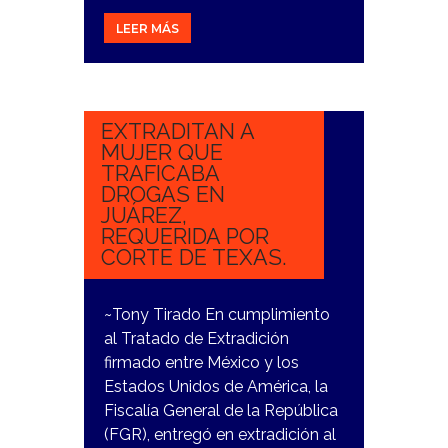
LEER MÁS
3
NOVIEMBRE,
2023
EXTRADITAN A
MUJER QUE
TRAFICABA
DROGAS EN
JUÁREZ,
REQUERIDA POR
CORTE DE TEXAS.
~Tony Tirado En cumplimiento
al Tratado de Extradición
firmado entre México y los
Estados Unidos de América, la
Fiscalía General de la República
(FGR), entregó en extradición al