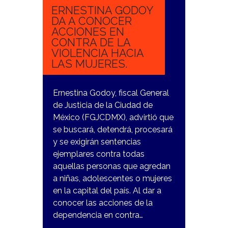
ERNESTINA GODOY
DA A CONOCER
ACCIONES EN
CONTRA DE LA
VIOLENCIA HACIA
LAS MUJERES.
Ernestina Godoy, fiscal General
de Justicia de la Ciudad de
México (FGJCDMX), advirtió que
se buscará, detendrá, procesará
y se exigirán sentencias
ejemplares contra todas
aquellas personas que agredan
a niñas, adolescentes o mujeres
en la capital del país. Al dar a
conocer las acciones de la
dependencia en contra…