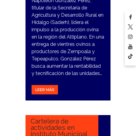
Napoleón González Pérez,
titular de la Secretaría de
Agricultura y Desarrollo Rural en
Hidalgo (Saderh), lidera el
impulso a la producción ovina
en la región del Altiplano. En una
entrega de vientres ovinos a
productores de Zempoala y
Tepeapulco, González Pérez
busca aumentar la rentabilidad
y tecnificación de las unidades…
LEER MÁS
17
NOVIEMBRE,
2023
Cartelera de
actividades en
Instituto Municipal