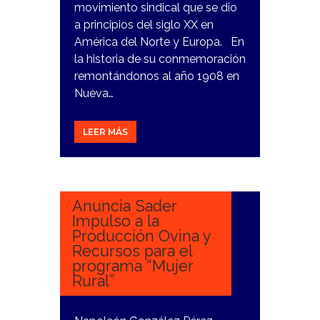
movimiento sindical que se dio
a principios del siglo XX en
América del Norte y Europa. En
la historia de su conmemoración
remontándonos al año 1908 en
Nueva…
LEER MÁS
11
ENERO,
2024
Anuncia Sader
Impulso a la
Producción Ovina y
Recursos para el
programa “Mujer
Rural”