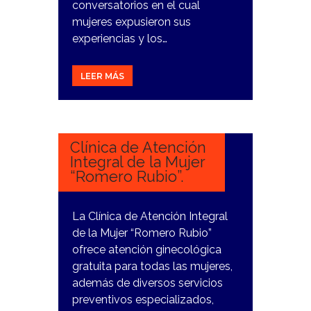
conversatorios en el cual
mujeres expusieron sus
experiencias y los…
LEER MÁS
8
MARZO,
2024
Clínica de Atención
Integral de la Mujer
“Romero Rubio”.
La Clínica de Atención Integral
de la Mujer “Romero Rubio”
ofrece atención ginecológica
gratuita para todas las mujeres,
además de diversos servicios
preventivos especializados,