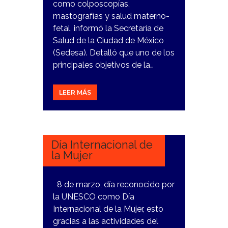
como colposcopías,
mastografías y salud materno-
fetal, informó la Secretaría de
Salud de la Ciudad de México
(Sedesa). Detalló que uno de los
principales objetivos de la…
LEER MÁS
8
MARZO,
2024
Día Internacional de
la Mujer
8 de marzo, día reconocido por
la UNESCO como Día
Internacional de la Mujer, esto
gracias a las actividades del