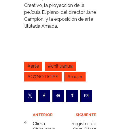
Creativo, la proyección de la
película El piano, del director Jane
Campion, y la exposición de arte
titulada Amada.
#arte
#chihuahua
#G7NOTICIAS
#mujer
Navegación
ANTERIOR
SIGUIENTE
de
Clima
Registro de