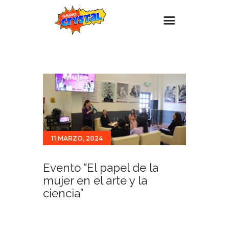
Inicio – Radio Crystal
Estaciones
Eventos
Promociones
Noticias
11 MARZO, 2024
Para ti
Evento “El papel de la
Contacto
mujer en el arte y la
ciencia”