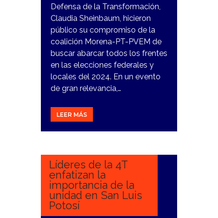
Defensa de la Transformación,
Claudia Sheinbaum, hicieron
público su compromiso de la
coalición Morena-PT-PVEM de
buscar abarcar todos los frentes
en las elecciones federales y
locales del 2024. En un evento
de gran relevancia,…
LEER MÁS
4
NOVIEMBRE,
2023
Líderes de la 4T
enfatizan la
importancia de la
unidad en San Luis
Potosí