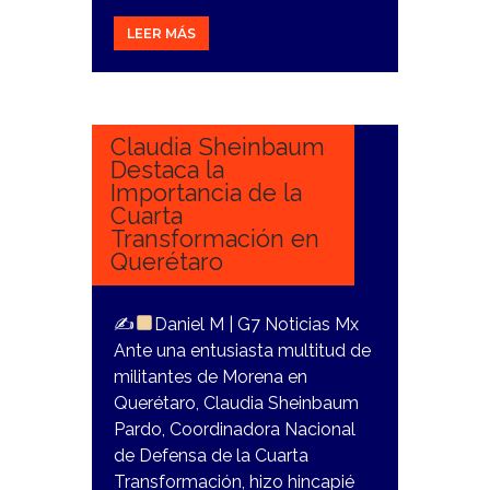
LEER MÁS
5
NOVIEMBRE,
2023
Claudia Sheinbaum
Destaca la
Importancia de la
Cuarta
Transformación en
Querétaro
✍
Daniel M | G7 Noticias Mx
Ante una entusiasta multitud de
militantes de Morena en
Querétaro, Claudia Sheinbaum
Pardo, Coordinadora Nacional
de Defensa de la Cuarta
Transformación, hizo hincapié