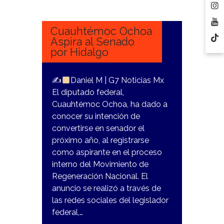
NOVIEMBRE,
2023
Cuauhtémoc Ochoa
Aspira al Senado
por Hidalgo
✍
Daniel M | G7 Noticias Mx
El diputado federal,
Cuauhtémoc Ochoa, ha dado a
conocer su intención de
convertirse en senador el
próximo año, al registrarse
como aspirante en el proceso
interno del Movimiento de
Regeneración Nacional. El
anuncio se realizó a través de
las redes sociales del legislador
federal,…