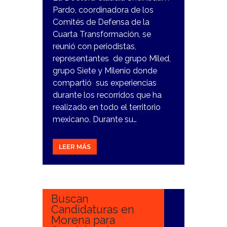
Pardo, coordinadora de los
Comités de Defensa de la
Cuarta Transformación, se
reunió con periodistas,
representantes de grupo Miled,
grupo Siete y Milenio donde
compartió sus experiencias
durante los recorridos que ha
realizado en todo el territorio
mexicano. Durante su…
LEER MÁS
6
NOVIEMBRE,
2023
Buscan
Candidaturas en
Morena para