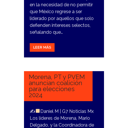
en la necesidad de no permitir
que México regrese a ser
liderado por aquellos que solo
defienden intereses selectos,
señalando que…
LEER MÁS
4
NOVIEMBRE,
2023
Morena, PT y PVEM
anuncian coalición
para elecciones
2024
✍
Daniel M | G7 Noticias Mx
Los líderes de Morena, Mario
Delgado, y la Coordinadora de