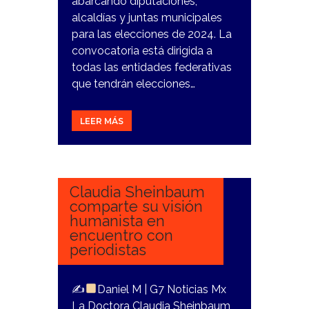
abarcando diputaciones,
alcaldías y juntas municipales
para las elecciones de 2024. La
convocatoria está dirigida a
todas las entidades federativas
que tendrán elecciones…
LEER MÁS
6
NOVIEMBRE,
2023
Claudia Sheinbaum
comparte su visión
humanista en
encuentro con
periodistas
✍
Daniel M | G7 Noticias Mx
La Doctora Claudia Sheinbaum