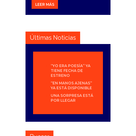
LEER MÁS
Últimas Noticias
“YO ERA POESÍA” YA
TIENE FECHA DE
ESTRENO
“EN MANOS AJENAS”
YA ESTÁ DISPONIBLE
UNA SORPRESA ESTÁ
POR LLEGAR