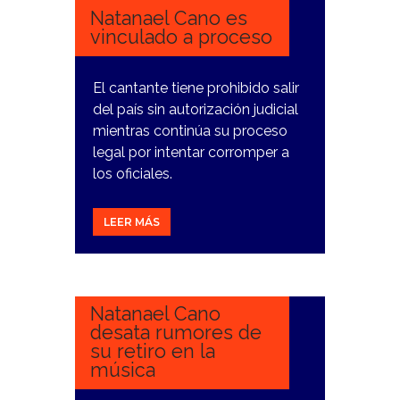
Natanael Cano es
vinculado a proceso
El cantante tiene prohibido salir
del país sin autorización judicial
mientras continúa su proceso
legal por intentar corromper a
los oficiales.
LEER MÁS
14
MAYO,
2024
Natanael Cano
desata rumores de
su retiro en la
música