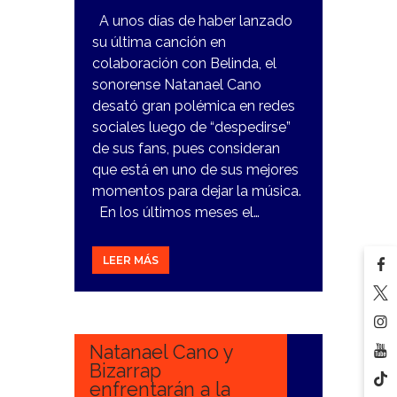
A unos días de haber lanzado
su última canción en
colaboración con Belinda, el
sonorense Natanael Cano
desató gran polémica en redes
sociales luego de “despedirse”
de sus fans, pues consideran
que está en uno de sus mejores
momentos para dejar la música.
En los últimos meses el…
LEER MÁS
6
MAYO,
2024
Natanael Cano y
Bizarrap
enfrentarán a la