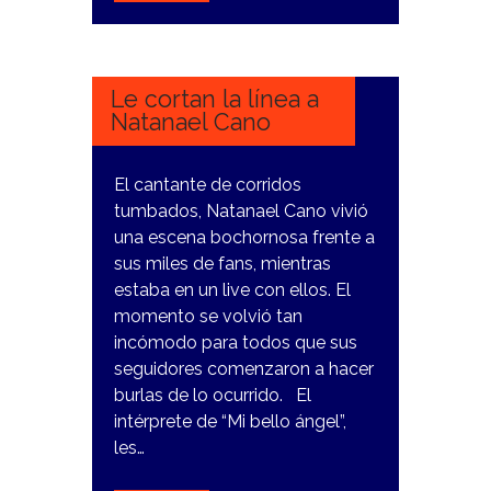
24
ABRIL,
2024
Le cortan la línea a
Natanael Cano
El cantante de corridos
tumbados, Natanael Cano vivió
una escena bochornosa frente a
sus miles de fans, mientras
estaba en un live con ellos. El
momento se volvió tan
incómodo para todos que sus
seguidores comenzaron a hacer
burlas de lo ocurrido. El
intérprete de “Mi bello ángel”,
les…