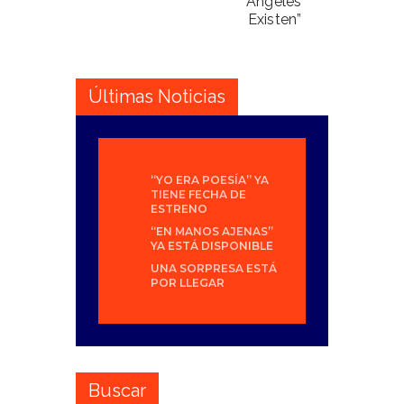
Ángeles
Existen”
Últimas Noticias
“YO ERA POESÍA” YA
TIENE FECHA DE
ESTRENO
“EN MANOS AJENAS”
YA ESTÁ DISPONIBLE
UNA SORPRESA ESTÁ
POR LLEGAR
Buscar