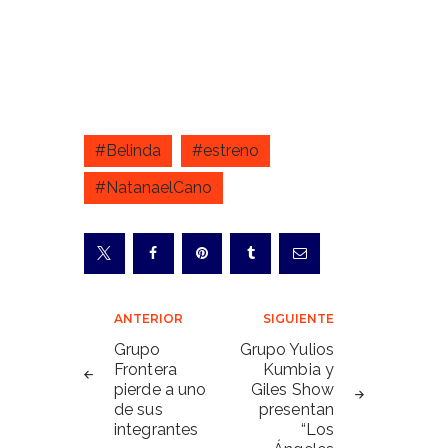
#Belinda
#estreno
#NatanaelCano
Navegación
ANTERIOR
SIGUIENTE
de
Grupo
Grupo Yulios
Frontera
Kumbia y
entradas
pierde a uno
Giles Show
de sus
presentan
integrantes
“Los