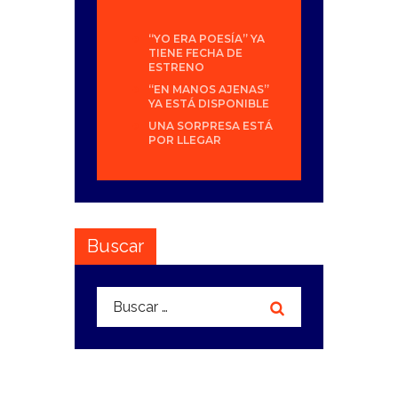
“YO ERA POESÍA” YA
TIENE FECHA DE
ESTRENO
“EN MANOS AJENAS”
YA ESTÁ DISPONIBLE
UNA SORPRESA ESTÁ
POR LLEGAR
Buscar
Buscar: