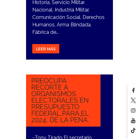
Historia, Servicio Militar
Nacional, Industria Militar,
Comunicación Social, Derechos
Humanos, Arma Blindada,
Fábrica de…
LEER MÁS
10
NOVIEMBRE,
2023
PREOCUPA
RECORTE A
ORGANISMOS
ELECTORALES EN
PRESUPUESTO
FEDERAL PARA EL
2024: DE LA PEÑA.
~Tony Tirado El secretario