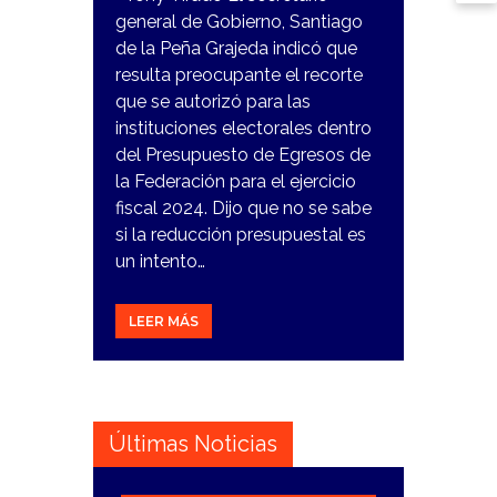
general de Gobierno, Santiago
de la Peña Grajeda indicó que
resulta preocupante el recorte
que se autorizó para las
instituciones electorales dentro
del Presupuesto de Egresos de
la Federación para el ejercicio
fiscal 2024. Dijo que no se sabe
si la reducción presupuestal es
un intento…
LEER MÁS
Últimas Noticias