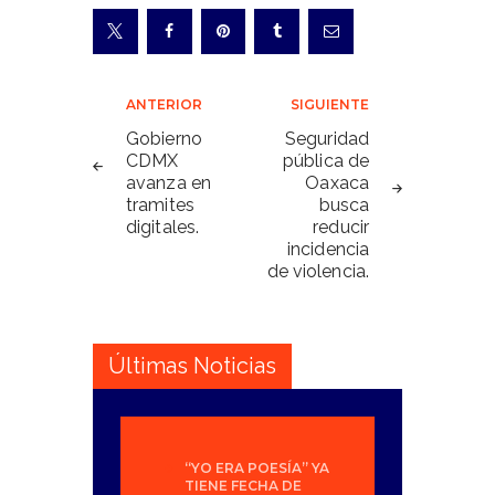
Navegación
ANTERIOR
SIGUIENTE
de
Gobierno
Seguridad
CDMX
pública de
entradas
avanza en
Oaxaca
tramites
busca
digitales.
reducir
incidencia
de violencia.
Últimas Noticias
“YO ERA POESÍA” YA
TIENE FECHA DE