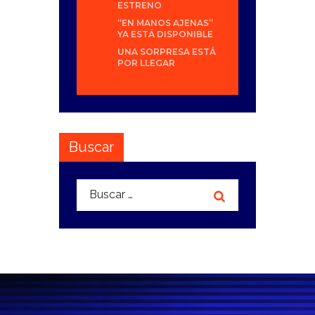
ESTRENO
“EN MANOS AJENAS”
YA ESTÁ DISPONIBLE
UNA SORPRESA ESTÁ
POR LLEGAR
Buscar
Buscar: