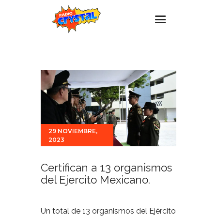
Inicio – Radio Crystal
Estaciones
Eventos
Promociones
Noticias
29 NOVIEMBRE,
2023
Para ti
Contacto
Certifican a 13 organismos
del Ejercito Mexicano.
Un total de 13 organismos del Ejército