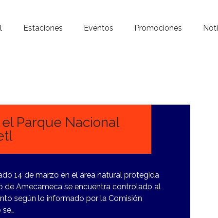
Inicio – Radio Crystal
l
Estaciones
Eventos
Promociones
Noti
Estaciones
Eventos
Promociones
Noticias
 el Parque Nacional
tl
Para ti
Contacto
sado 14 de marzo en el área natural protegida
pio de Amecameca se encuentra controlado al
iento según lo informado por la Comisión
o se…