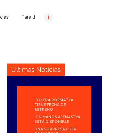
cias
Para ti
Últimas Noticias
“YO ERA POESÍA” YA
TIENE FECHA DE
ESTRENO
“EN MANOS AJENAS” YA
ESTÁ DISPONIBLE
UNA SORPRESA ESTÁ