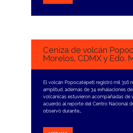
19
ENERO,
2024
Ceniza de volcán Popoca
Morelos, CDMX y Edo. 
El volcán Popocatépetl registró mil 316 
amplitud, además de 34 exhalaciones de
volcánicas estuvieron acompañadas de v
acuerdo al reporte del Centro Nacional d
observó durante…