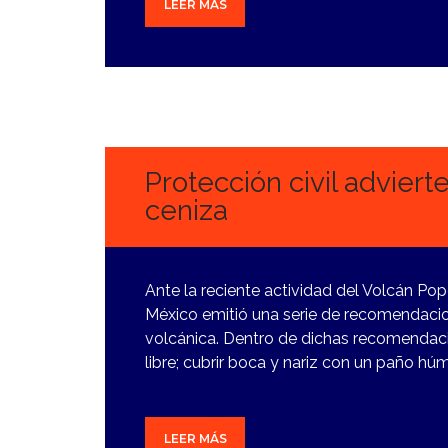
LEER MÁS
28
FEBRERO,
2024
Protección civil adviert
ceniza
Ante la reciente actividad del Volcán Pop
México emitió una serie de recomendacio
volcánica. Dentro de dichas recomendaci
libre; cubrir boca y nariz con un paño hú
LEER MÁS