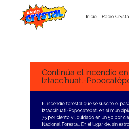
Inicio – Radio Crysta
19
MARZO,
2024
Continúa el incendio en
Iztaccíhuatl-Popocatépe
El incendio forestal que se suscitó el pa
Iztaccihuatl-Popocatepetl en el munici
75 por ciento y liquidado en un 50 por c
Nacional Forestal. En el lugar del siniestr