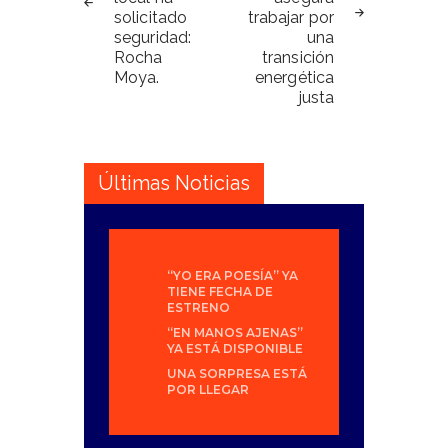
solicitado
trabajar por
seguridad:
una
Rocha
transición
Moya.
energética
justa
Últimas Noticias
“YO ERA POESÍA” YA
TIENE FECHA DE
ESTRENO
“EN MANOS AJENAS”
YA ESTÁ DISPONIBLE
UNA SORPRESA ESTÁ
POR LLEGAR