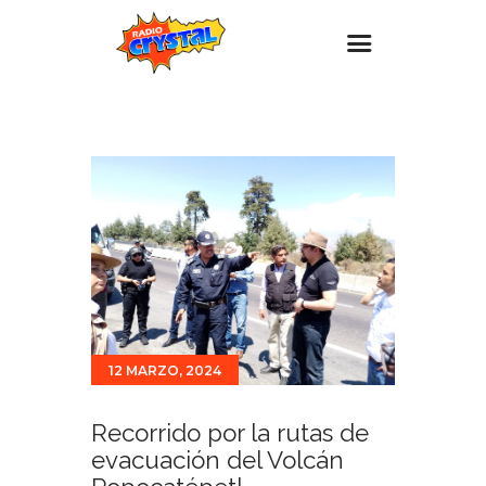
Inicio – Radio Crystal
Estaciones
Eventos
Promociones
Noticias
Para ti
Contacto
12 MARZO, 2024
Recorrido por la rutas de
evacuación del Volcán