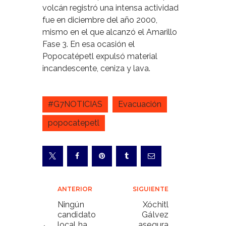
volcán registró una intensa actividad
fue en diciembre del año 2000,
mismo en el que alcanzó el Amarillo
Fase 3. En esa ocasión el
Popocatépetl expulsó material
incandescente, ceniza y lava.
#G7NOTICIAS
Evacuación
popocatepetl
Navegación
ANTERIOR
SIGUIENTE
de
Ningún
Xóchitl
candidato
Gálvez
entradas
local ha
asegura