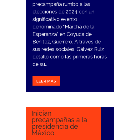
precampaña rumbo a las
elecciones de 2024 con un
significativo evento
denominado “Marcha de la
Esperanza” en Coyuca de
Benítez, Guerrero. A través de
sus redes sociales, Gálvez Ruiz
detalló cómo las primeras horas
de su…
LEER MÁS
20
NOVIEMBRE,
2023
Inician
precampañas a la
presidencia de
México