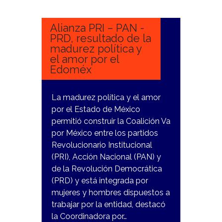
ENERO,
2023
Alianza PRI – PAN -
PRD, resultado de la
madurez política y
el amor por el
Edoméx
La madurez política y el amor
por el Estado de México
permitió construir la Coalición Va
por México entre los partidos
Revolucionario Institucional
(PRI), Acción Nacional (PAN) y
de la Revolución Democrática
(PRD) y está integrada por
mujeres y hombres dispuestos a
trabajar por la entidad, destacó
la Coordinadora por…