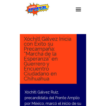
21
NOVIEMBRE,
Inicio – Radio Crystal
2023
Estaciones
Xóchitl Gálvez Inicia
con Éxito su
Eventos
Precampaña:
“Marcha de la
Promociones
Esperanza” en
Noticias
Guerrero y
Encuentro
Para ti
Ciudadano en
Chihuahua
Contacto
Xóchitl Gálvez Ruiz,
precandidata del Frente Amplio
por México, marcó el inicio de su