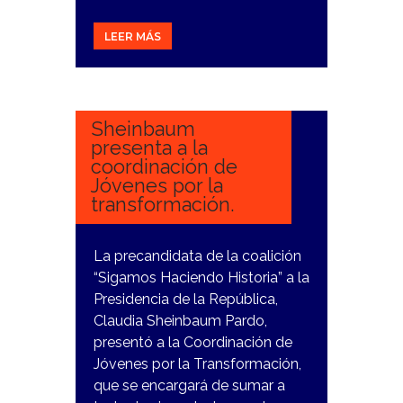
LEER MÁS
18
DICIEMBRE,
2023
Sheinbaum
presenta a la
coordinación de
Jóvenes por la
transformación.
La precandidata de la coalición
“Sigamos Haciendo Historia” a la
Presidencia de la República,
Claudia Sheinbaum Pardo,
presentó a la Coordinación de
Jóvenes por la Transformación,
que se encargará de sumar a