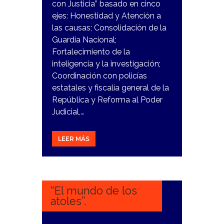
con Justicia” basado en cinco
ejes: Honestidad y Atención a
las causas; Consolidación de la
Guardia Nacional;
Fortalecimiento de la
inteligencia y la investigación;
Coordinación con policías
estatales y fiscalía general de la
República y Reforma al Poder
Judicial,…
LEER MÁS
31
ENERO,
2024
“El mundo de los
atoles”.