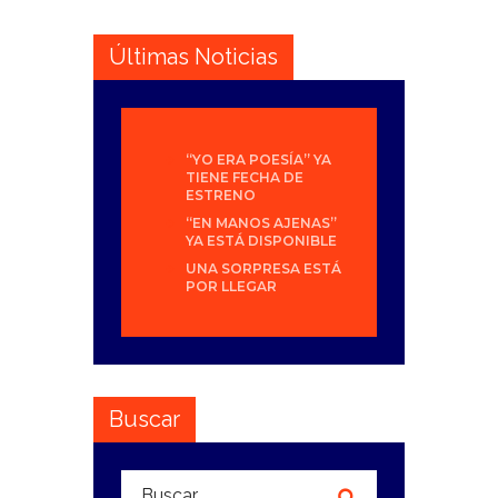
Últimas Noticias
“YO ERA POESÍA” YA
TIENE FECHA DE
ESTRENO
“EN MANOS AJENAS”
YA ESTÁ DISPONIBLE
UNA SORPRESA ESTÁ
POR LLEGAR
Buscar
Buscar: