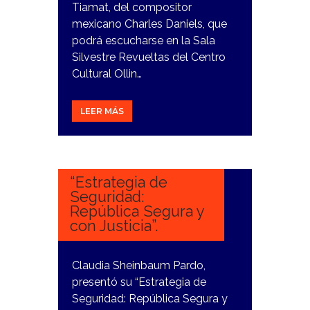
Tiamat, del compositor
mexicano Charles Daniels, que
podrá escucharse en la Sala
Silvestre Revueltas del Centro
Cultural Ollin…
LEER MÁS
5
MARZO,
2024
“Estrategia de
Seguridad:
República Segura y
con Justicia”.
Claudia Sheinbaum Pardo,
presentó su “Estrategia de
Seguridad: República Segura y