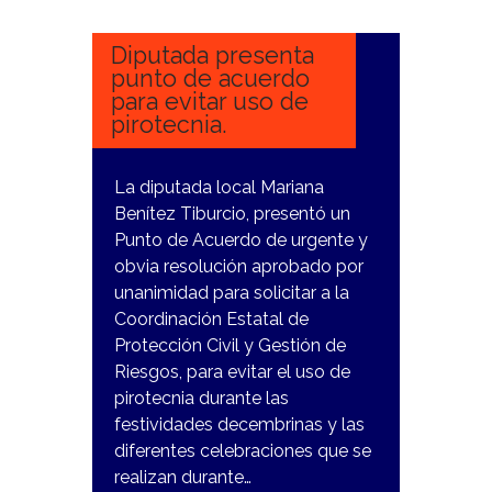
2023
Diputada presenta
punto de acuerdo
para evitar uso de
pirotecnia.
La diputada local Mariana
Benítez Tiburcio, presentó un
Punto de Acuerdo de urgente y
obvia resolución aprobado por
unanimidad para solicitar a la
Coordinación Estatal de
Protección Civil y Gestión de
Riesgos, para evitar el uso de
pirotecnia durante las
festividades decembrinas y las
diferentes celebraciones que se
realizan durante…