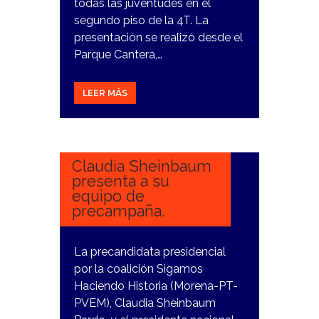
todas las juventudes en el
segundo piso de la 4T. La
presentación se realizó desde el
Parque Cantera,…
LEER MÁS
28
NOVIEMBRE,
2023
Claudia Sheinbaum
presenta a su
equipo de
precampaña.
La precandidata presidencial
por la coalición Sigamos
Haciendo Historia (Morena-PT-
PVEM), Claudia Sheinbaum