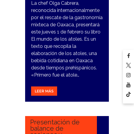
La chef Olga Cabrera,
reconocida internacionalmente
por el rescate de la gastronomía
mixteca de Oaxaca, presentará
este jueves 1 de febrero su libro
El mundo de los atoles. Es un
texto que recopila la
elaboración de los atoles, una
bebida cotidiana en Oaxaca
desde tiempos prehispánicos.
«Primero fue el atole…
LEER MÁS
28
DICIEMBRE,
2023
Presentación de
balance de