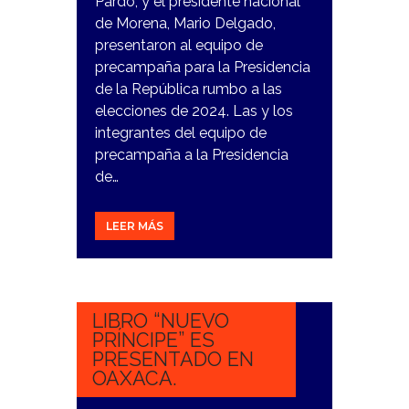
Pardo, y el presidente nacional
de Morena, Mario Delgado,
presentaron al equipo de
precampaña para la Presidencia
de la República rumbo a las
elecciones de 2024. Las y los
integrantes del equipo de
precampaña a la Presidencia
de…
LEER MÁS
10
NOVIEMBRE,
2023
LIBRO “NUEVO
PRÍNCIPE” ES
PRESENTADO EN
OAXACA.