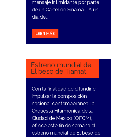
mensaje intimidante por parte
de un Cártel de Sinaloa. A un
día de…
LEER MÁS
5
MARZO,
2024
Estreno mundial de
El beso de Tiamat.
Con la finalidad de difundir e
impulsar la composición
nacional contemporánea, la
Orquesta Filarmónica de la
Ciudad de México (OFCM),
ofrece este fin de semana el
estreno mundial de El beso de