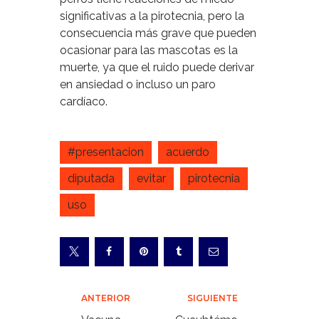
significativas a la pirotecnia, pero la
consecuencia más grave que pueden
ocasionar para las mascotas es la
muerte, ya que el ruido puede derivar
en ansiedad o incluso un paro
cardíaco.
#presentacion
acuerdo
diputada
evitar
pirotecnia
uso
Navegación
ANTERIOR
SIGUIENTE