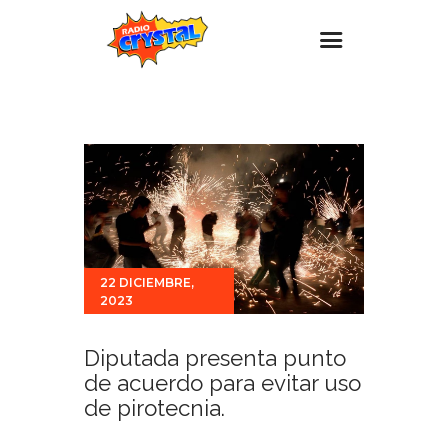
Inicio – Radio Crystal
Estaciones
Eventos
Promociones
Noticias
22 DICIEMBRE,
Para ti
2023
Contacto
Diputada presenta punto
de acuerdo para evitar uso
de pirotecnia.