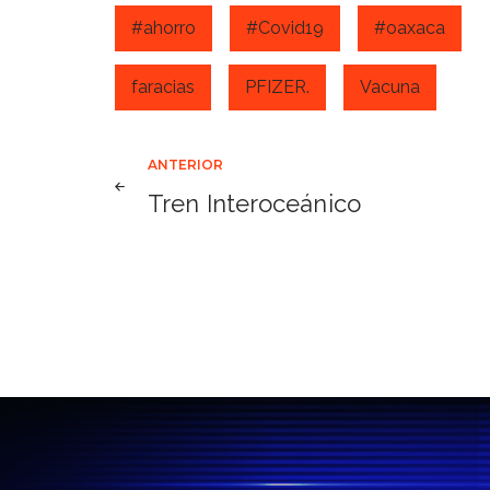
#ahorro
#Covid19
#oaxaca
faracias
PFIZER.
Vacuna
Navegación
ANTERIOR
Tren Interoceánico
de
entradas