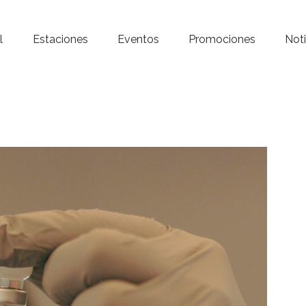
Inicio – Radio Crystal
l
Estaciones
Eventos
Promociones
Noti
Estaciones
Eventos
Promociones
Noticias
Para ti
Contacto