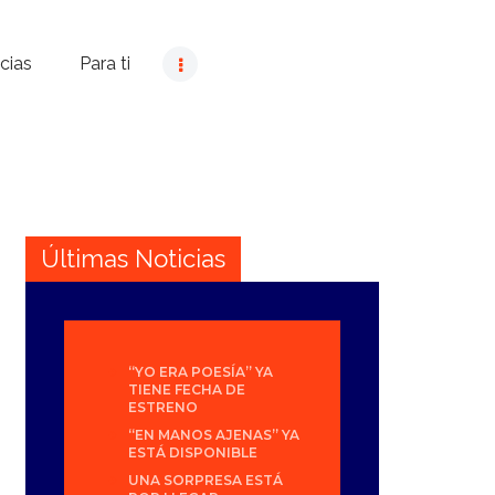
cias
Para ti
Últimas Noticias
“YO ERA POESÍA” YA
TIENE FECHA DE
ESTRENO
“EN MANOS AJENAS” YA
ESTÁ DISPONIBLE
UNA SORPRESA ESTÁ