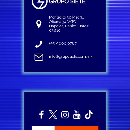
Montecito 38 Piso 31
Oficina 34 WTC
Napoles, Benito Juárez
03810
(55) 9000 0787
info@gruposiete.com.mx