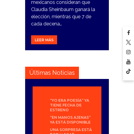
mexicanos consideran que
Claudia Sheinbaum ganará la
elección, mientras que 7 de
cada decena…
LEER MÁS
Últimas Noticias
“YO ERA POESÍA” YA
TIENE FECHA DE
ESTRENO
“EN MANOS AJENAS”
YA ESTÁ DISPONIBLE
UNA SORPRESA ESTÁ