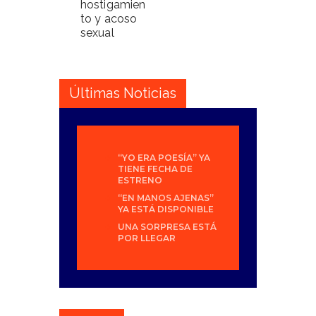
hostigamien
to y acoso
sexual
Últimas Noticias
“YO ERA POESÍA” YA
TIENE FECHA DE
ESTRENO
“EN MANOS AJENAS”
YA ESTÁ DISPONIBLE
UNA SORPRESA ESTÁ
POR LLEGAR