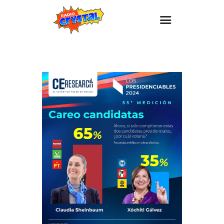
Inicio – Radio Crystal
Estaciones
Eventos
Promociones
Noticias
Para ti
Contacto