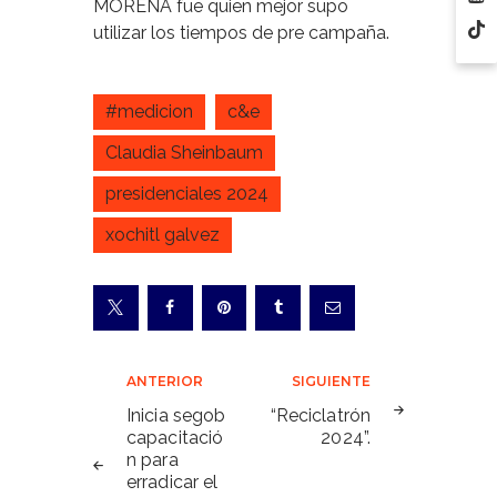
MORENA fue quien mejor supo
utilizar los tiempos de pre campaña.
#medicion
c&e
Claudia Sheinbaum
presidenciales 2024
xochitl galvez
Navegación
ANTERIOR
SIGUIENTE
de
Inicia segob
“Reciclatrón
capacitació
2024”.
entradas
n para
erradicar el