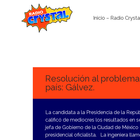
Inicio – Radio Crysta
23
MARZO,
2024
Resolución al problema
país: Gálvez.
La candidata a la Presidencia de la Repúb
calificó de mediocres los resultados en
jefa de Gobierno de la Ciudad de Méxic
presidencial oficialista. La ingeniera ll