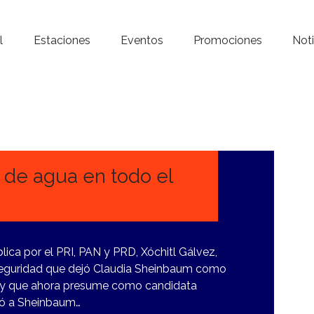
Inicio – Radio Crystal
l
Estaciones
Eventos
Promociones
Noti
Estaciones
Eventos
Promociones
Noticias
 de agua en todo el
Para ti
Contacto
lica por el PRI, PAN y PRD, Xóchitl Gálvez,
 seguridad que dejó Claudia Sheinbaum como
o y que ahora presume como candidata
amó a Sheinbaum…