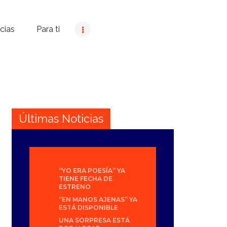
cias
Para ti
Últimas Noticias
“YO ERA POESÍA” YA
TIENE FECHA DE
ESTRENO
“EN MANOS AJENAS” YA
ESTÁ DISPONIBLE
UNA SORPRESA ESTÁ