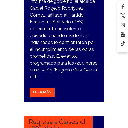
informe de gobierno, el alcalde
Gadiel Rogelio Rodríguez
Gómez, afiliado al Partido
Encuentro Solidario (PES),
experimentó un violento
episodio cuando residentes
indignados lo confrontaron por
el incumplimiento de las obras
prometidas. El evento,
programado para las 9:00 horas
en el salón “Eugenio Vera García”
del…
LEER MÁS
13
DICIEMBRE,
2023
Regresa a Clases el
100% de la