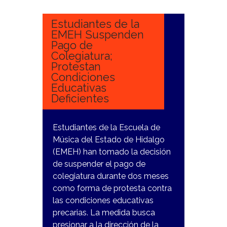
2023
Estudiantes de la
EMEH Suspenden
Pago de
Colegiatura;
Protestan
Condiciones
Educativas
Deficientes
Estudiantes de la Escuela de
Música del Estado de Hidalgo
(EMEH) han tomado la decisión
de suspender el pago de
colegiatura durante dos meses
como forma de protesta contra
las condiciones educativas
precarias. La medida busca
presionar a la dirección de la