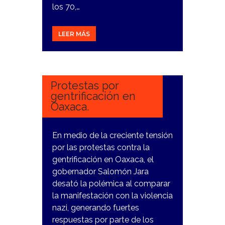
los 70,…
LEER MÁS
30
ENERO,
2024
Protestas por
gentrificación en
Oaxaca.
En medio de la creciente tensión
por las protestas contra la
gentrificación en Oaxaca, el
gobernador Salomón Jara
desató la polémica al comparar
la manifestación con la violencia
nazi, generando fuertes
respuestas por parte de los