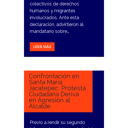
colectivos de derechos
humanos y migrantes
involucrados. Ante esta
declaración, advirtieron al
mandatario sobre…
LEER MÁS
18
DICIEMBRE,
2023
Confrontación en
Santa María
Jacatepec: Protesta
Ciudadana Deriva
en Agresión al
Alcalde
Previo a rendir su segundo