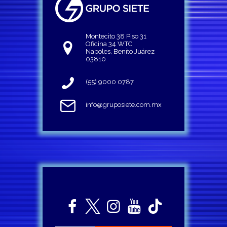
Montecito 38 Piso 31
Oficina 34 WTC
Napoles, Benito Juárez
03810
(55) 9000 0787
info@gruposiete.com.mx