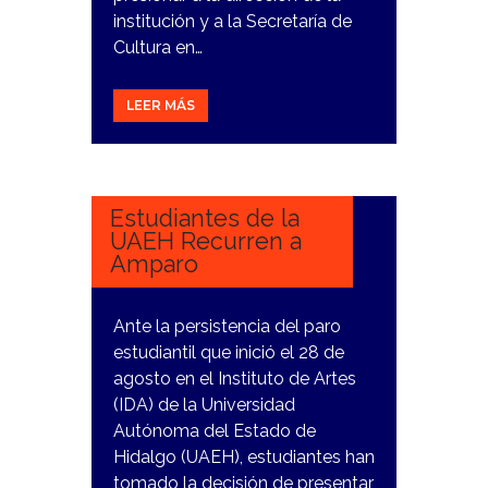
institución y a la Secretaría de
Cultura en…
LEER MÁS
18
NOVIEMBRE,
2023
Estudiantes de la
UAEH Recurren a
Amparo
Ante la persistencia del paro
estudiantil que inició el 28 de
agosto en el Instituto de Artes
(IDA) de la Universidad
Autónoma del Estado de
Hidalgo (UAEH), estudiantes han
tomado la decisión de presentar