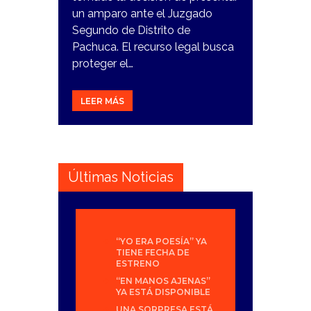
un amparo ante el Juzgado
Segundo de Distrito de
Pachuca. El recurso legal busca
proteger el…
LEER MÁS
Últimas Noticias
“YO ERA POESÍA” YA
TIENE FECHA DE
ESTRENO
“EN MANOS AJENAS”
YA ESTÁ DISPONIBLE
UNA SORPRESA ESTÁ