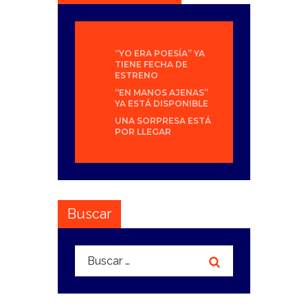
“YO ERA POESÍA” YA
TIENE FECHA DE
ESTRENO
“EN MANOS AJENAS”
YA ESTÁ DISPONIBLE
UNA SORPRESA ESTÁ
POR LLEGAR
Buscar
Buscar: