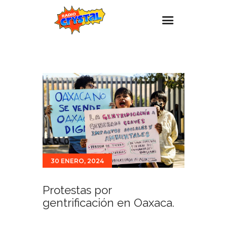
Inicio – Radio Crystal
Estaciones
Eventos
Promociones
Noticias
Para ti
30 ENERO, 2024
Contacto
Protestas por
gentrificación en Oaxaca.