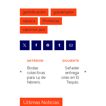
gentrificación
gobernador
oaxaca
Protestas
salomon jara
Navegación
ANTERIOR
SIGUIENTE
de
Bodas
Sefader
colectivas
entrega
entradas
para 14 de
crías en El
febrero.
Tequio.
Últimas Noticias