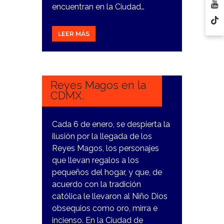
encuentran en la Ciudad…
LEER MÁS
3
ENERO,
2024
Reyes Magos en la
CDMX.
Cada 6 de enero, se despierta la
ilusión por la llegada de los
Reyes Magos, los personajes
que llevan regalos a los
pequeños del hogar, y que, de
acuerdo con la tradición
católica le llevaron al Niño Dios
obsequios como oro, mirra e
incienso. En la Ciudad de