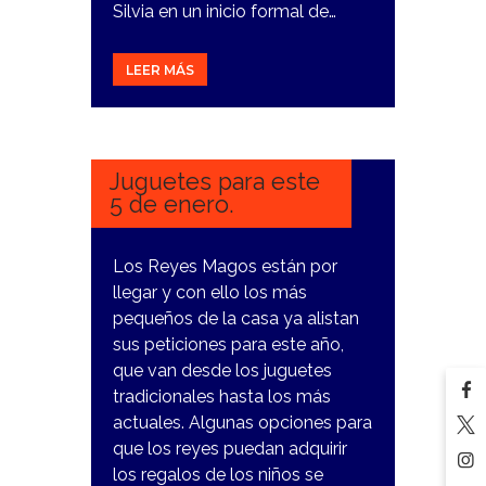
Silvia en un inicio formal de…
LEER MÁS
3
ENERO,
2024
Juguetes para este
5 de enero.
Los Reyes Magos están por
llegar y con ello los más
pequeños de la casa ya alistan
sus peticiones para este año,
que van desde los juguetes
tradicionales hasta los más
actuales. Algunas opciones para
que los reyes puedan adquirir
los regalos de los niños se