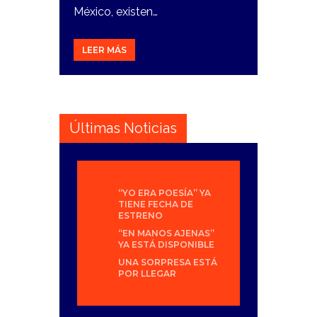
México, existen…
LEER MÁS
Últimas Noticias
“YO ERA POESÍA” YA
TIENE FECHA DE
ESTRENO
“EN MANOS AJENAS”
YA ESTÁ DISPONIBLE
UNA SORPRESA ESTÁ
POR LLEGAR