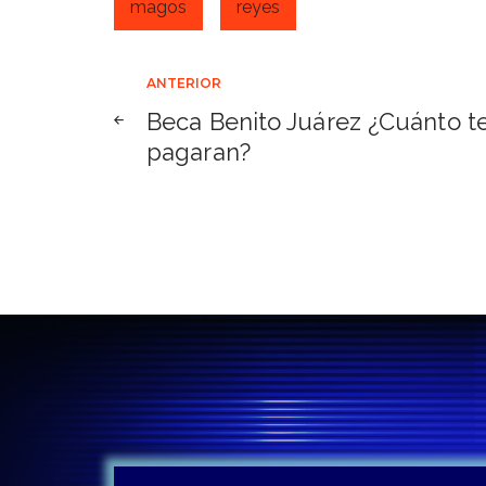
magos
reyes
Navegación
ANTERIOR
Beca Benito Juárez ¿Cuánto t
de
pagaran?
entradas