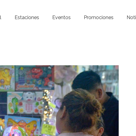
Inicio – Radio Crystal
l
Estaciones
Eventos
Promociones
Noti
Estaciones
Eventos
Promociones
Noticias
Para ti
Contacto