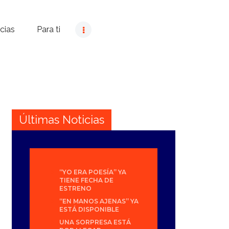
cias
Para ti
Últimas Noticias
“YO ERA POESÍA” YA
TIENE FECHA DE
ESTRENO
“EN MANOS AJENAS” YA
ESTÁ DISPONIBLE
UNA SORPRESA ESTÁ