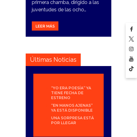
primera chamba, dirigido a las
juventudes de las ocho…
LEER MÁS
Últimas Noticias
“YO ERA POESÍA” YA
TIENE FECHA DE
ESTRENO
“EN MANOS AJENAS”
YA ESTÁ DISPONIBLE
UNA SORPRESA ESTÁ
POR LLEGAR