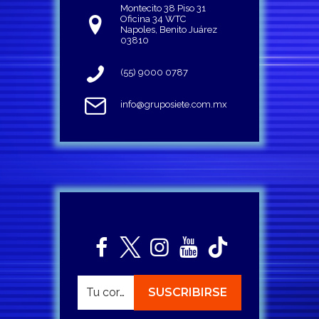
Montecito 38 Piso 31
Oficina 34 WTC
Napoles, Benito Juárez
03810
(55) 9000 0787
info@gruposiete.com.mx