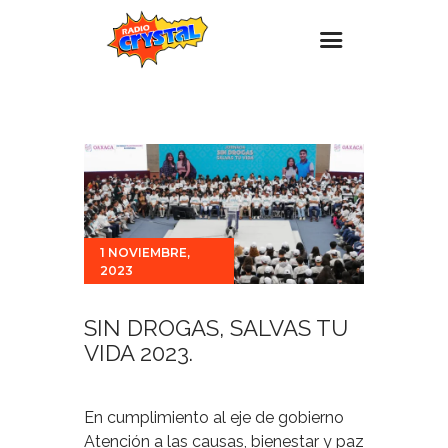
Inicio – Radio Crystal
Estaciones
Eventos
Promociones
1 NOVIEMBRE,
Noticias
2023
Para ti
SIN DROGAS, SALVAS TU
Contacto
VIDA 2023.
En cumplimiento al eje de gobierno
Atención a las causas, bienestar y paz