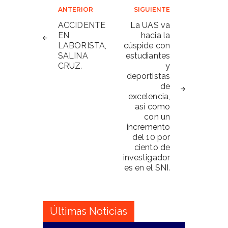
Navegación
ANTERIOR
SIGUIENTE
de
ACCIDENTE
La UAS va
EN
hacia la
entradas
LABORISTA,
cúspide con
SALINA
estudiantes
CRUZ.
y
deportistas
de
excelencia,
así como
con un
incremento
del 10 por
ciento de
investigador
es en el SNI.
Últimas Noticias