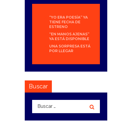
“YO ERA POESÍA” YA
TIENE FECHA DE
ESTRENO
“EN MANOS AJENAS”
YA ESTÁ DISPONIBLE
UNA SORPRESA ESTÁ
POR LLEGAR
Buscar
Buscar: