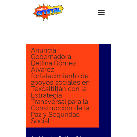
29
DICIEMBRE,
Inicio – Radio Crystal
2023
Estaciones
Anuncia
Gobernadora
Eventos
Delfina Gómez
Álvarez
Promociones
fortalecimiento de
Noticias
apoyos sociales en
Texcaltitlán con la
Para ti
Estrategia
Transversal para la
Contacto
Construcción de la
Paz y Seguridad
Social