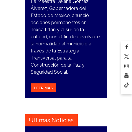
La Maestra Delfina Gómez
Álvarez, Gobernadora del
Estado de México, anunció
acciones permanentes en
Texcaltitlán y el sur de la
entidad, con el fin de devolverle
la normalidad al municipio a
través de la Estrategia
Transversal para la
Construcción de la Paz y
Seguridad Social.
LEER MÁS
Últimas Noticias