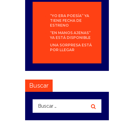
“YO ERA POESÍA” YA
TIENE FECHA DE
ESTRENO
“EN MANOS AJENAS”
YA ESTÁ DISPONIBLE
UNA SORPRESA ESTÁ
POR LLEGAR
Buscar
Buscar: