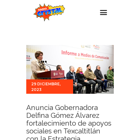
Inicio – Radio Crystal
Estaciones
Eventos
Promociones
Noticias
29 DICIEMBRE,
2023
Para ti
Contacto
Anuncia Gobernadora
Delfina Gómez Álvarez
fortalecimiento de apoyos
sociales en Texcaltitlán
con la Estrategia