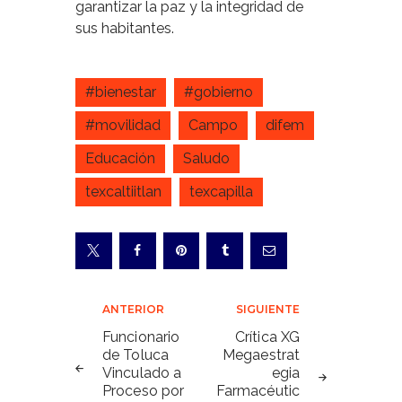
garantizar la paz y la integridad de
sus habitantes.
#bienestar
#gobierno
#movilidad
Campo
difem
Educación
Saludo
texcaltiitlan
texcapilla
Navegación
ANTERIOR
SIGUIENTE
de
Funcionario
Crítica XG
de Toluca
Megaestrat
entradas
Vinculado a
egia
Proceso por
Farmacéutic