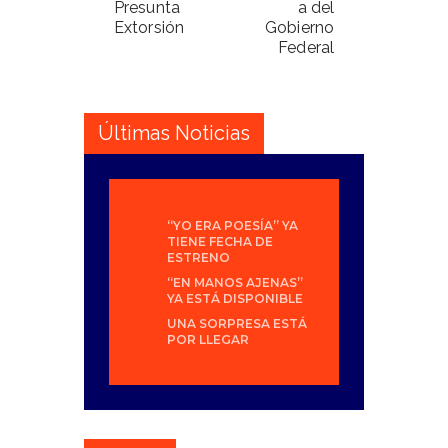
Presunta
a del
Extorsión
Gobierno
Federal
Últimas Noticias
“YO ERA POESÍA” YA
TIENE FECHA DE
ESTRENO
“EN MANOS AJENAS”
YA ESTÁ DISPONIBLE
UNA SORPRESA ESTÁ
POR LLEGAR