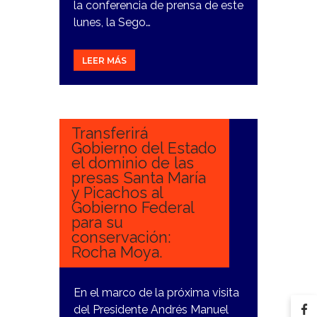
la conferencia de prensa de este
lunes, la Sego…
LEER MÁS
20
FEBRERO,
2024
Transferirá
Gobierno del Estado
el dominio de las
presas Santa María
y Picachos al
Gobierno Federal
para su
conservación:
Rocha Moya.
En el marco de la próxima visita
del Presidente Andrés Manuel