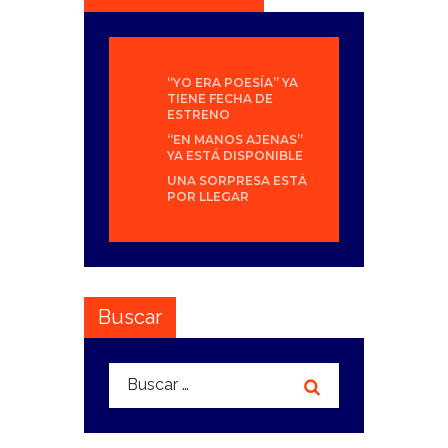
“YO ERA POESÍA” YA
TIENE FECHA DE
ESTRENO
“EN MANOS AJENAS”
YA ESTÁ DISPONIBLE
UNA SORPRESA ESTÁ
POR LLEGAR
Buscar
Buscar: