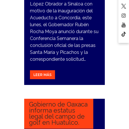
López Obrador a Sinaloa con
motivo de la inauguración del
Acueducto a Concordia, este
lunes, el Gobernador Rubén
Rocha Moya anunció durante su
Conferencia Semanera la
conclusión oficial de las presas
Santa María y Picachos y la
correspondiente solicitud…
LEER MÁS
16
ENERO,
2024
Gobierno de Oaxaca
informa estatus
legal del campo de
golf en Huatulco.