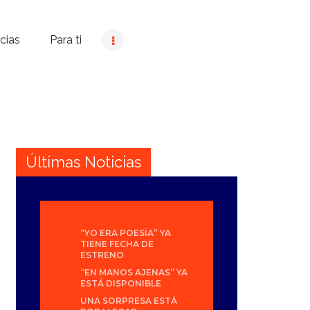
cias
Para ti
Últimas Noticias
“YO ERA POESÍA” YA
TIENE FECHA DE
ESTRENO
“EN MANOS AJENAS” YA
ESTÁ DISPONIBLE
UNA SORPRESA ESTÁ