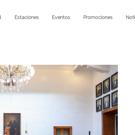
Inicio – Radio Crystal
l
Estaciones
Eventos
Promociones
Noti
Estaciones
Eventos
Promociones
Noticias
Para ti
Contacto