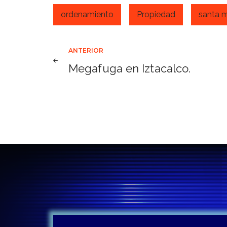
ordenamiento
Propiedad
santa m
Navegación
ANTERIOR
Megafuga en Iztacalco.
de
entradas