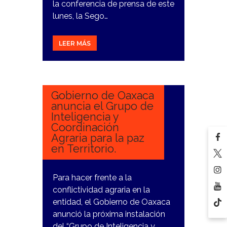
la conferencia de prensa de este
lunes, la Sego…
LEER MÁS
30
NOVIEMBRE,
2023
Gobierno de Oaxaca
anuncia el Grupo de
Inteligencia y
Coordinación
Agraria para la paz
en Territorio.
Para hacer frente a la
conflictividad agraria en la
entidad, el Gobierno de Oaxaca
anunció la próxima instalación
del “Grupo de Inteligencia y