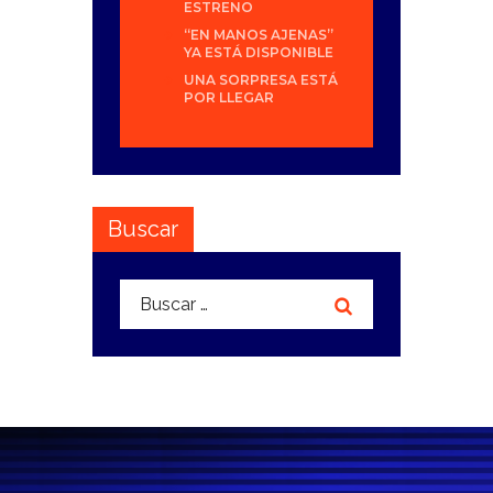
ESTRENO
“EN MANOS AJENAS”
YA ESTÁ DISPONIBLE
UNA SORPRESA ESTÁ
POR LLEGAR
Buscar
Buscar: