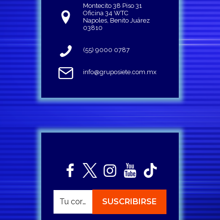
Montecito 38 Piso 31
Oficina 34 WTC
Napoles, Benito Juárez
03810
(55) 9000 0787
info@gruposiete.com.mx