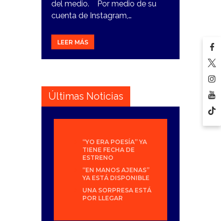
del medio. Por medio de su
cuenta de Instagram,…
LEER MÁS
Últimas Noticias
“YO ERA POESÍA” YA
TIENE FECHA DE
ESTRENO
“EN MANOS AJENAS”
YA ESTÁ DISPONIBLE
UNA SORPRESA ESTÁ
POR LLEGAR