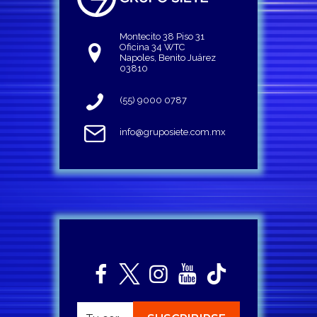
Montecito 38 Piso 31
Oficina 34 WTC
Napoles, Benito Juárez
03810
(55) 9000 0787
info@gruposiete.com.mx